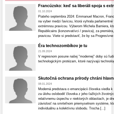
Francúzsko: keď sa liberáli spoja s ex
01.10.2024
Piateho septembra 2024: Emmanuel Macron, Francú
na vyber medzi ľavicou, ktorá vyhrala parlamentné 
extrémnou pravicou. Výberom Michela Barniera, kto
Republicains (konzervatívci / pravica), za premiéra
pravicou. Viete si predstaviť, že by sa Progresívne [
Éra technozombíkov je tu
21.09.2024
V regresnom posune našej "modernej" doby sú ľudia 
technologickým protézam, ktoré nazývajú technol
Skutočná ochrana prírody chráni hlav
08.01.2024
Moderná predstava o emancipácii človeka viedla k r
za úlohu oslobodiť človeka z jeho ťažkých životn
relatívnemu úspechu v niektorých oblastiach, je d
závislosť na smrteľnom priemyselnom systéme, ktorý
individuálnu a kolektívnu slobodu. Trocha [...]