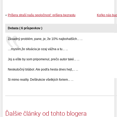
«
Príšera straší našu spoločnosť: príšera bezrastu
Koľko nás bude
Debata ( 6 príspevkov )
Zásadný problém, pane, je, že 10% najbohatších... ...
....myslím,že situácia je ozaj vážna a tu... ...
Joj a ešte by som pripomenul, prečo autor také... ...
Neskutočný blábol. Ale podľa hesla dnes hejt,... ...
Si mimo reality. Deštrukcie všetkých foriem... ...
Ďalšie články od tohto blogera