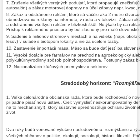
Zrušenie všetkých verejných podujatí, ktoré propagujú znečisťujú
autosalón) a zákaz motorovej dopravy na účel zábavy napr. kwad, 
Zákaz a odstránenie reklám, ktoré sú väčšie ako 2 metre štvorc
obmedzovanie reklamy na internete, v rádiu a v televízii. Zákaz re
a odstránenie všetkých reklám v blízkosti škôl. Netýkalo by sa rek
Prístup k reklamného priestoru by bol zlacnený pre malé slovenské 
Sadenie 5 miliónov stromov v mestách a na vidieku (napr. okolo c
lesov) v súlade s biotopom lokality a nie za účelom ťažby.
Zastavenie importácií mäsa. Mäso sa bude dať jesť iba slovens
Vysoké dotácie pre farmárov na prechod na agroekologický ale
polykultúrny/rodinný spôsob poľnohospodárstva. Postupný zakaz bi
Nacionalizácia kľúčových priemyslov a sektorov.
Stredodobý horizont: “
Rozmýšľa
Veľká celonárodná občianska rada, ktorá bude rozhodovať o nov
prípadne písať novú ústavu. Cieľ: vymyslieť neskorumpovateľný dem
na to mechanizmy!), ktorý sústavne uprednostňuje ochranu životnéh
život.
Dva roky budú venované výlučne nasledovnému: rozmýšľanie a rý
všetkých občanov o politike, ekologií, sociologií, historii, filozofii. 