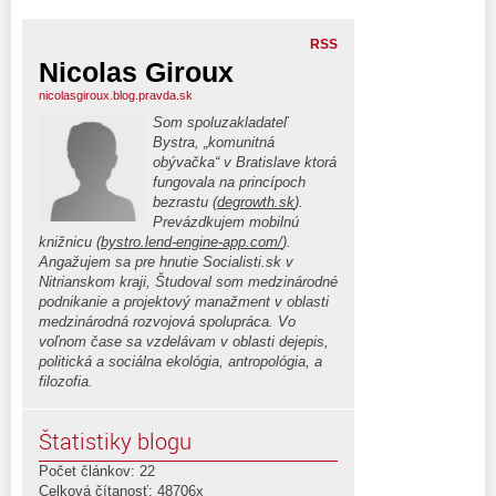
RSS
Nicolas Giroux
nicolasgiroux.blog.pravda.sk
Som spoluzakladateľ
Bystra, „komunitná
obývačka“ v Bratislave ktorá
fungovala na princípoch
bezrastu (
degrowth.sk
).
Prevázdkujem mobilnú
knižnicu (
bystro.lend-engine-app.com/
).
Angažujem sa pre hnutie Socialisti.sk v
Nitrianskom kraji, Študoval som medzinárodné
podnikanie a projektový manažment v oblasti
medzinárodná rozvojová spolupráca. Vo
voľnom čase sa vzdelávam v oblasti dejepis,
politická a sociálna ekológia, antropológia, a
filozofia.
Štatistiky blogu
Počet článkov: 22
Celková čítanosť: 48706x