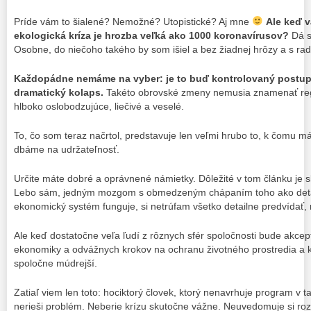
Príde vám to šialené? Nemožné? Utopistické? Aj mne
Ale keď v
ekologická kríza je hrozba veľká ako 1000 koronavírusov?
Dá s
Osobne, do niečoho takého by som išiel a bez žiadnej hrôzy a s ra
Každopádne nemáme na vyber: je to buď kontrolovaný postup
dramatický kolaps.
Takéto obrovské zmeny nemusia znamenať reg
hlboko oslobodzujúce, liečivé a veselé.
To, čo som teraz načrtol, predstavuje len veľmi hrubo to, k čomu 
dbáme na udržateľnosť.
Určite máte dobré a oprávnené námietky. Dôležité v tom článku je 
Lebo sám, jedným mozgom s obmedzeným chápaním toho ako detailn
ekonomický systém funguje, si netrúfam všetko detailne predvídať, 
Ale keď dostatočne veľa ľudí z rôznych sfér spoločnosti bude akcep
ekonomiky a odvážnych krokov na ochranu životného prostredia a 
spoločne múdrejší.
Zatiaľ viem len toto: hociktorý človek, ktorý nenavrhuje program v
nerieši problém. Neberie krízu skutočne vážne. Neuvedomuje si roz