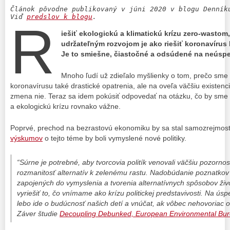
Článok pôvodne publikovaný v júni 2020 v blogu Denník
Viď 
predslov k blogu
.
R
iešiť ekologickú a klimatickú krízu zero-wasto
udržateľným rozvojom je ako riešiť koronavírus
Je to smiešne, čiastočné a odsúdené na neúsp
Mnoho ľudí už zdieľalo myšlienky o tom, prečo sme 
koronavírusu také drastické opatrenia, ale na oveľa väčšiu existenc
zmena nie. Teraz sa idem pokúsiť odpovedať na otázku, čo by sme ro
a ekologickú krízu rovnako vážne.
Poprvé, prechod na bezrastovú ekonomiku by sa stal samozrejmos
výskumov
o tejto téme by boli vymyslené nové politiky.
“
Súrne je potrebné, aby tvorcovia politík venovali väčšiu pozornos
rozmanitosť alternatív k zelenému rastu. Nadobúdanie poznatkov o
zapojených do vymyslenia a tvorenia alternatívnych spôsobov ži
vyriešiť to, čo vnímame ako krízu politickej predstavivosti. Na úspe
lebo ide o budúcnosť našich detí a vnúčat, ak vôbec nehovoriac o ľu
Záver študie
Decoupling Debunked, European Environmental Bur