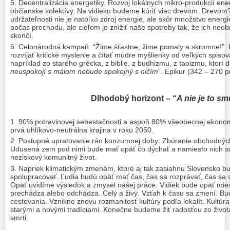
Decentralizácia energetiky. Rozvoj lokálnych mikro-produkcií ene
občianske kolektívy. Na vidieku budeme kúriť viac drevom. Drevom?
udržateľnosti nie je natoľko zdroj energie, ale skôr množstvo ener
počas prechodu, ale cieľom je znížiť naše spotreby tak, že ich neo
skončí.
Celonárodná kampaň: “Žime šťastne, žime pomaly a skromne!”. 
rozvíjať kritické myslenie a čítať múdre myšlienky od veľkých spisov
napríklad zo starého grécka, z biblie, z budhizmu, z taoizmu, ktorí d
neuspokojí s málom nebude spokojný s ničím
”. Epikur (342 – 270 p
Dlhodobý horizont – “
A nie je to s
90% potravinovej sebestačnosti a aspoň 80% všeobecnej ekonomi
prvá uhlíkovo-neutrálna krajina v roku 2050.
Postupné upratovanie rán konzumnej doby: Zbúranie obchodných c
Udusená zem pod nimi bude mať opäť čo dýchať a namiesto nich sa 
neziskový komunitný život.
Napriek klimatickým zmenám, ktoré aj tak zasiahnu Slovensko bu
spolupracovať. Ľudia budú opäť mať čas, čas sa rozprávať, čas sa s
Opäť uvidíme výsledok a zmysel našej práce. Vidiek bude opäť miest
prechádza alebo odchádza. Celý a živý. Vzťah k času sa zmení. B
cestovania. Vznikne znovu rozmanitosť kultúry podľa lokalít. Kultúra
starými a novými tradíciami. Konečne budeme žiť radosťou zo života
smrti.