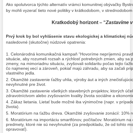
Ako spolutvorca týchto alternatív vrámci komunitnej obývačky Bystro
by mohli vyzerať tieto nové politiky v krátkodobom, v strednodobo
Kratkodobý horizont – “
Zastavíme v
Prvý krok by bol vyhlásenie stavu ekologickej a klimatickej n
nasledovné (skutočne) núdzové opatrenia:
Celonárodná komunikačná kampaň “Hovoríme nepríjemnú pravdu”
situácie, aby rozumeli rozsah a rýchlosť potrebných zmien, aby sa pr
zmeny, na mimoriadnu situáciu, zvyšovali solidaritu počas tejto ťažk
čo najmenej vecí a zároveň, pokiaľ majú záhradu, aby sa začali pri
vlastného jedla.
Okamžité zastavenie ťažby uhlia, výroby áut a iných znečisťujúcic
nevyhnutné pre život.
Okamžité zastavenie všetkých stavebných projektov, ktorých účel
zdravotníctvom alebo zvyšovaním kvality života sociálne a ekonomick
Zákaz lietania. Lietať bude možné iba výnimočne (napr. v prípad
života).
Moratórium na ťažbu dreva. Okamžité zvyšovanie zonácií: 10% 
Moratórium na importáciu smartfónov, počítačov. Moratórium na 
predmety, ktoré nie sú nevyhnutné (za predpokladu, že od tohto 
opravovať).