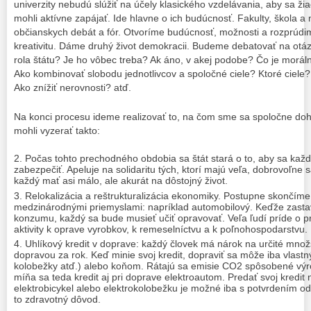
univerzity nebudú slúžiť na účely klasického vzdelávania, aby sa žia
mohli aktívne zapájať. Ide hlavne o ich budúcnosť. Fakulty, škola 
občianskych debát a fór. Otvoríme budúcnosť, možnosti a rozprúdim
kreativitu. Dáme druhý život demokracii. Budeme debatovať na otá
rola štátu? Je ho vôbec treba? Ak áno, v akej podobe? Čo je moráln
Ako kombinovať slobodu jednotlivcov a spoločné ciele? Ktoré ciele
Ako znížiť nerovnosti? atď.
Na konci procesu ideme realizovať to, na čom sme sa spoločne doho
mohli vyzerať takto:
Počas tohto prechodného obdobia sa štát stará o to, aby sa kaž
zabezpečiť. Apeluje na solidaritu tých, ktorí majú veľa, dobrovoľne
každý mať asi málo, ale akurát na dôstojný život.
Relokalizácia a reštrukturalizácia ekonomiky. Postupne skončíme
medzinárodnými priemyslami: napríklad automobilový. Keďže zasta
konzumu, každý sa bude musieť učiť opravovať. Veľa ľudí príde o
aktivity k oprave vyrobkov, k remeselníctvu a k poľnohospodarstvu.
Uhlíkový kredit v doprave: každý človek má nárok na určité mn
dopravou za rok. Keď minie svoj kredit, dopraviť sa môže iba vlastný
kolobežky atď.) alebo koňom. Rátajú sa emisie CO2 spôsobené vý
míňa sa teda kredit aj pri doprave elektroautom. Predať svoj kredi
elektrobicykel alebo elektrokolobežku je možné iba s potvrdením od 
to zdravotný dôvod.