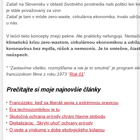
Zatiaľ na Slovensku v oblasti životného prostredia naši politici len 
je stále považovaný za vzor.
Zatiaľ je tam v móde zero-waste, cirkulárna ekonomika, trvalo udrža
u nás.
V teórii tieto koncepty znejú pekne. Ale prakticky nefungujú. Nestač
klimatickú krízu zero-wastom, cirkulárnou ekonomikou a udrža
koronavírus bez mydla, rúšok a nemocníc. Je to smiešne, čia
neúspech.
* “Zastavíme všetko, rozmýšľame a nie je to smutné” je program ek
francúzskom filme z roku 1973 “
Rok 01
”
.
Prečítajte si moje najnovšie články
Francúzsko: keď sa liberáli spoja s extrémnou pravicou
Éra technozombíkov je tu
Skutočná ochrana prírody chráni hlavne slobodu
Digitalizácia: „Skrytý uhol“ ochrany prírody
O vede a výskume v dobe ekologického kolapsu