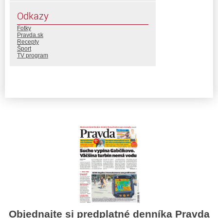
Odkazy
Fotky
Pravda.sk
Recepty
Šport
TV program
Objednajte si predplatné denníka Pravda