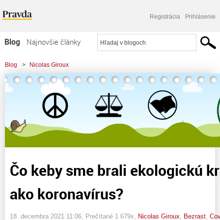
Registrácia
Prihlásenie
Blog
Najnovšie články
Najčítanejšie články
Blog
>
Nicolas Giroux
Najkomentovanejšie články
>
Čo keby sme brali ekologickú krízu tak vážne ako koronavírus?
Zoznam blogov
Komerčné blogy
Čo keby sme brali ekologickú kr
ako koronavírus?
18. decembra 2021 11:06
, Prečítané 1 679x,
Nicolas Giroux
,
Bezrast
,
Cov